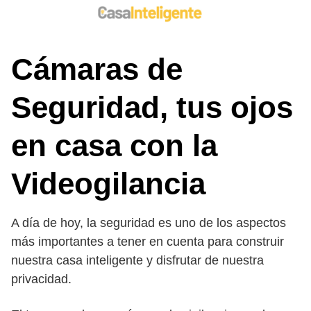
Saltar
al
contenido
Cámaras de
Seguridad, tus ojos
en casa con la
Videogilancia
A día de hoy, la seguridad es uno de los aspectos
más importantes a tener en cuenta para construir
nuestra casa inteligente y disfrutar de nuestra
privacidad.