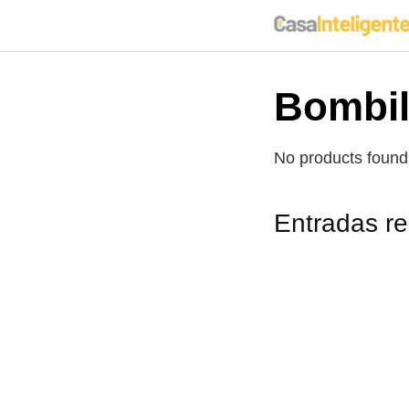
Saltar
al
contenido
Bombil
No products found
Entradas r